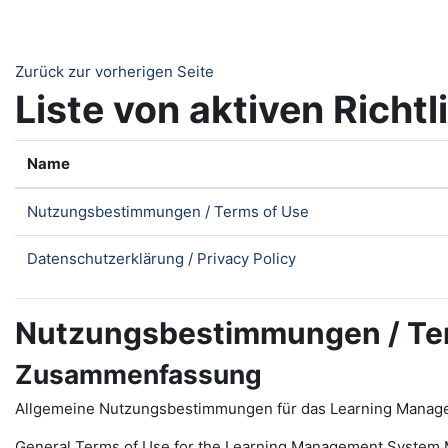
Zum Hauptinhalt
Zurück zur vorherigen Seite
Liste von aktiven Richtl
Name
Nutzungsbestimmungen / Terms of Use
Datenschutzerklärung / Privacy Policy
Nutzungsbestimmungen / Te
Zusammenfassung
Allgemeine Nutzungsbestimmungen für das Learning Manag
General Terms of Use for the
L
earning
M
anagement
S
ystem 