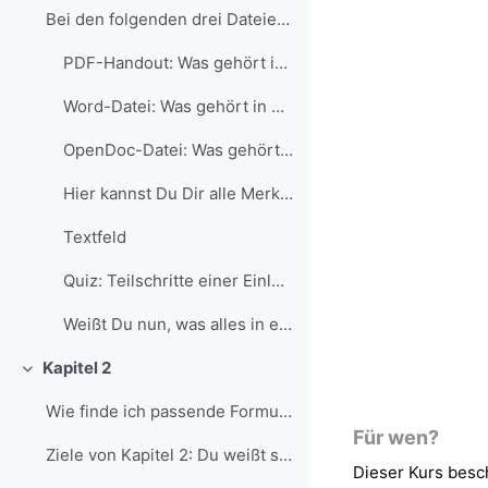
Bei den folgenden drei Dateien handelt es sich um ...
PDF-Handout: Was gehört in eine Einleitung?
Word-Datei: Was gehört in die Einleitung?
OpenDoc-Datei: Was gehört in die Einleitung?
Hier kannst Du Dir alle Merkmale aus dem Video noc...
Textfeld
Quiz: Teilschritte einer Einleitung
Weißt Du nun, was alles in eine Einleitung hinein ...
Kapitel 2
Collapse
Wie finde ich passende Formulierungen für meine E...
Für wen?
Ziele von Kapitel 2: Du weißt schon, was eine Einl...
Dieser Kurs besc