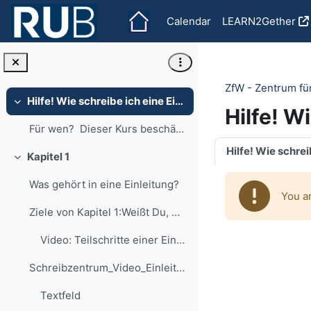
Skip to main content
Calendar
LEARN2Gether
ZfW - Zentrum fü
Hilfe! Wie schreibe ich eine Einleitung?
Collapse
Hilfe! W
Für wen? Dieser Kurs beschäftigt s...
Section o
Kapitel 1
Collapse
Was gehört in eine Einleitung?
You a
Ziele von Kapitel 1:Weißt Du, was in die Einleit...
Video: Teilschritte einer EinleitungIn diesem Vide...
Schreibzentrum_Video_Einleitung_Teilschritte.mp4Te...
Textfeld