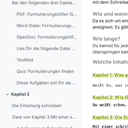
mit dem Schreibe
Bei den folgenden drei Dateien handelt es sich u...
Wie und wann
PDF: Formulierungshilfen für die Einleitung
Da es sich um ei
Word-Datei: Formulierungshilfen für die Einleitung
aneignest. Es gib
OpenDoc: Formulierungshilfen für die Einleitung
Wie lange?
Du kannst für jed
Lies Dir die folgende Datei über mögliche Formul...
überspringen kan
Textfeld
Welche Inhalt
Quiz: Formulierungen finden
Kapitel 1:
Was ge
Diese Aufgaben soll Dir als Anregung dienen, sel...
Weißt Du, was i
Kapitel 3
Kapitel 2:
Wie fi
Collapse
Du weißt schon,
Die Einleitung schreiben
Kapitel 3:
Die E
Ziele von Kapitel 3:Mit einer schrittweisen Anleit...
Mit einer schri