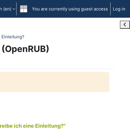
 ‎(en)‎
You are currently using guest access
Log in
Ope
e Einleitung?
g? (OpenRUB)
eibe ich eine Einleitung?"