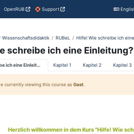
OpenRUB
🛟 Support
English
r Wissenschaftsdidaktik
RUBeL
Hilfe! Wie schreibe ich ein
ie schreibe ich eine Einleitun
utline
Hilfe! Wie schreibe ich eine Einleitung?
Kapitel 1
Kapitel 2
Kapitel 3
re currently viewing this course as
Gast
.
Herzlich willkommen in dem Kurs "Hilfe! Wie schr