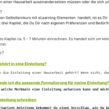
n einer Hausarbeit auseinandersetzen müssen oder die sich un
?
nen Selbstlernkurs mit
eLearning-Elementen
handelt, ist es Dir
t drei Kapitel, die Du Dir nach eigenen Präferenzen und Bedür
es Kapitel ca.
5 - 7 Minuten
einrechnen. Es handelt sich um klei
nst.
e?
hört in eine Einleitung?
n die Einleitung einer Hausarbeit gehört? Wenn nicht, da
nde ich die passende Formulierung für meine Einleitung
 welche Merkmale eine Einleitung aufweisen kann und möch
inleitung schreiben
ttweisen Anleitung bekommst Du einen Vorschlag, wie Du b