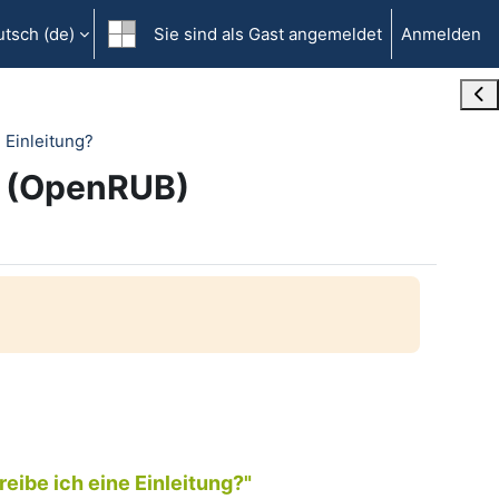
tsch ‎(de)‎
Sie sind als Gast angemeldet
Anmelden
Blo
e Einleitung?
g? (OpenRUB)
eibe ich eine Einleitung?"