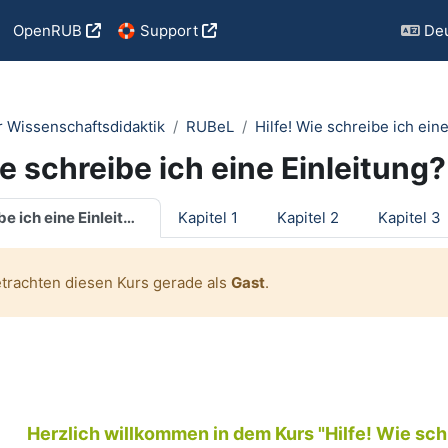
OpenRUB
🛟 Support
Deu
r Wissenschaftsdidaktik
RUBeL
Hilfe! Wie schreibe ich ein
ie schreibe ich eine Einleitun
tsübersicht
Hilfe! Wie schreibe ich eine Einleitung?
Kapitel 1
Kapitel 2
Kapitel 3
etrachten diesen Kurs gerade als
Gast
.
Herzlich willkommen in dem Kurs "Hilfe! Wie schr