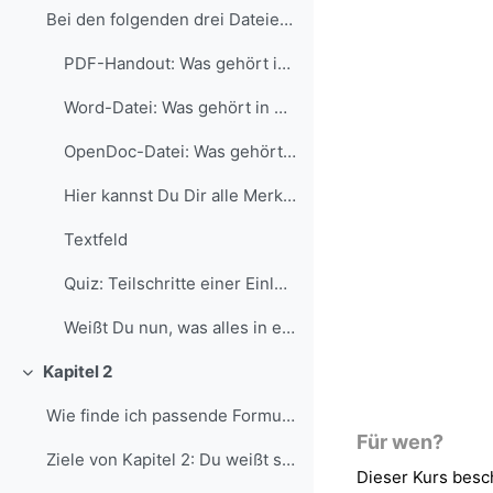
Bei den folgenden drei Dateien handelt es sich um ...
PDF-Handout: Was gehört in eine Einleitung?
Word-Datei: Was gehört in die Einleitung?
OpenDoc-Datei: Was gehört in die Einleitung?
Hier kannst Du Dir alle Merkmale aus dem Video noc...
Textfeld
Quiz: Teilschritte einer Einleitung
Weißt Du nun, was alles in eine Einleitung hinein ...
Kapitel 2
Einklappen
Wie finde ich passende Formulierungen für meine E...
Für wen?
Ziele von Kapitel 2: Du weißt schon, was eine Einl...
Dieser Kurs besc