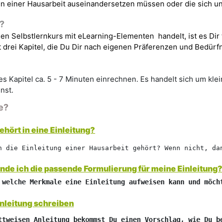
n einer Hausarbeit auseinandersetzen müssen oder die sich un
?
nen Selbstlernkurs mit
eLearning-Elementen
handelt, ist es Dir
t drei Kapitel, die Du Dir nach eigenen Präferenzen und Bedür
es Kapitel ca.
5 - 7 Minuten
einrechnen. Es handelt sich um klei
nst.
e?
hört in eine Einleitung?
n die Einleitung einer Hausarbeit gehört? Wenn nicht, da
nde ich die passende Formulierung für meine Einleitung
 welche Merkmale eine Einleitung aufweisen kann und möch
inleitung schreiben
ttweisen Anleitung bekommst Du einen Vorschlag, wie Du b