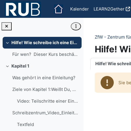
Zum Hauptinhalt
Kalender
LEARN2Gether
ZfW - Zentrum fü
Hilfe! Wie schreibe ich eine Einleitung?
Einklappen
Hilfe! W
Für wen? Dieser Kurs beschäftigt s...
Abschnit
Kapitel 1
Einklappen
Was gehört in eine Einleitung?
Sie b
Ziele von Kapitel 1:Weißt Du, was in die Einleit...
Video: Teilschritte einer EinleitungIn diesem Vide...
Schreibzentrum_Video_Einleitung_Teilschritte.mp4Te...
Textfeld