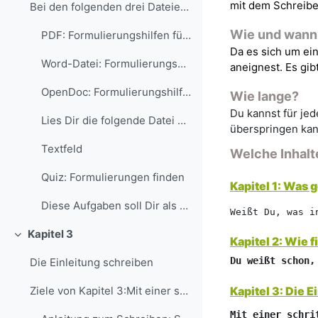
mit dem Schreibe
Bei den folgenden drei Dateien handelt es sich u...
Wie und wann
PDF: Formulierungshilfen für die Einleitung
Da es sich um ei
Word-Datei: Formulierungshilfen für die Einleitung
aneignest. Es gib
OpenDoc: Formulierungshilfen für die Einleitung
Wie lange?
Du kannst für jed
Lies Dir die folgende Datei über mögliche Formul...
überspringen kan
Textfeld
Welche Inhalt
Quiz: Formulierungen finden
Kapitel 1:
Was ge
Diese Aufgaben soll Dir als Anregung dienen, sel...
Weißt Du, was i
Kapitel 3
Kapitel 2:
Wie fi
Einklappen
Du weißt schon,
Die Einleitung schreiben
Kapitel 3:
Die E
Ziele von Kapitel 3:Mit einer schrittweisen Anleit...
Mit einer schri