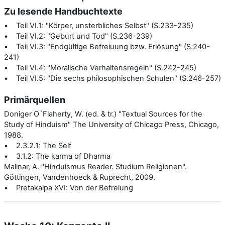
Zu lesende Handbuchtexte
• Teil VI.1: "Körper, unsterbliches Selbst" (S.233-235)
• Teil VI.2: "Geburt und Tod" (S.236-239)
• Teil VI.3: "Endgültige Befreiuung bzw. Erlösung" (S.240-
241)
• Teil VI.4: "Moralische Verhaltensregeln" (S.242-245)
• Teil VI.5: "Die sechs philosophischen Schulen" (S.246-257)
Primärquellen
Doniger O´Flaherty, W. (ed. & tr.) "Textual Sources for the
Study of Hinduism" The University of Chicago Press, Chicago,
1988.
• 2.3.2.1: The Self
• 3.1.2: The karma of Dharma
Malinar, A. "Hinduismus Reader. Studium Religionen".
Göttingen, Vandenhoeck & Ruprecht, 2009.
• Pretakalpa XVI: Von der Befreiung