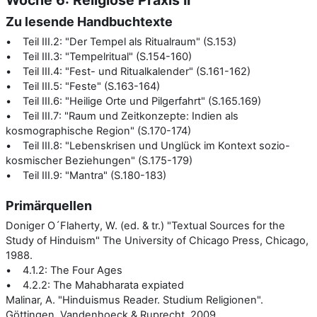
Zu lesende Handbuchtexte
• Teil III.2: "Der Tempel als Ritualraum" (S.153)
• Teil III.3: "Tempelritual" (S.154-160)
• Teil III.4: "Fest- und Ritualkalender" (S.161-162)
• Teil III.5: "Feste" (S.163-164)
• Teil III.6: "Heilige Orte und Pilgerfahrt" (S.165.169)
• Teil III.7: "Raum und Zeitkonzepte: Indien als
kosmographische Region" (S.170-174)
• Teil III.8: "Lebenskrisen und Unglück im Kontext sozio-
kosmischer Beziehungen" (S.175-179)
• Teil III.9: "Mantra" (S.180-183)
Primärquellen
Doniger O´Flaherty, W. (ed. & tr.) "Textual Sources for the
Study of Hinduism" The University of Chicago Press, Chicago,
1988.
• 4.1.2: The Four Ages
• 4.2.2: The Mahabharata expiated
Malinar, A. "Hinduismus Reader. Studium Religionen".
Göttingen, Vandenhoeck & Ruprecht, 2009.