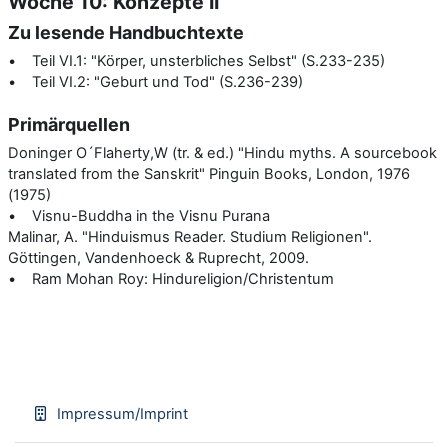
Woche 10: Konzepte II
Zu lesende Handbuchtexte
• Teil VI.1: "Körper, unsterbliches Selbst" (S.233-235)
• Teil VI.2: "Geburt und Tod" (S.236-239)
Primärquellen
Doninger O´Flaherty,W (tr. & ed.) "Hindu myths. A sourcebook
translated from the Sanskrit" Pinguin Books, London, 1976
(1975)
• Visnu-Buddha in the Visnu Purana
Malinar, A. "Hinduismus Reader. Studium Religionen".
Göttingen, Vandenhoeck & Ruprecht, 2009.
• Ram Mohan Roy: Hindureligion/Christentum
Impressum/Imprint