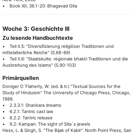
• Book XII, 36.1-20: Bhagavad Gita
Woche 3: Geschichte III
Zu lesende Handbuchtexte
• Teil II.5: "Diversifizierung religiöser Traditionen und
mittelalterliche Reiche" (S.66-89)
• Teil II.6: "Staatskulte. regionale bhakti-Traditionen und die
Ausbreitung des Islams" (S.90-103)
Primärquellen
Doniger O´Flaherty, W. (ed. & tr.) "Textual Sources for the
Study of Hinduism" The University of Chicago Press, Chicago,
1988.
• 2.3.3.1: Shankara dreams
• 6.2.1: Tantric cast law
• 6.2.2: Tantric release
• 9.2: Kampan: The sight of Sita´s jewels
Hess, L. & Singh, S. "The Bijak of Kabir". North Point Press, San