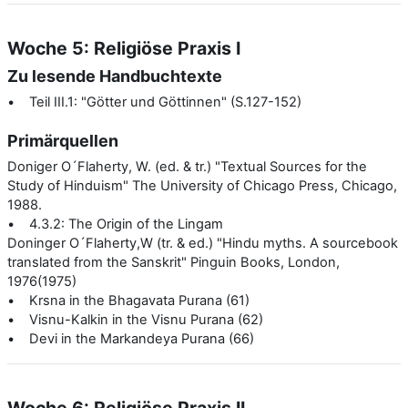
Woche 5: Religiöse Praxis I
Zu lesende Handbuchtexte
• Teil III.1: "Götter und Göttinnen" (S.127-152)
Primärquellen
Doniger O´Flaherty, W. (ed. & tr.) "Textual Sources for the
Study of Hinduism" The University of Chicago Press, Chicago,
1988.
• 4.3.2: The Origin of the Lingam
Doninger O´Flaherty,W (tr. & ed.) "Hindu myths. A sourcebook
translated from the Sanskrit" Pinguin Books, London,
1976(1975)
• Krsna in the Bhagavata Purana (61)
• Visnu-Kalkin in the Visnu Purana (62)
• Devi in the Markandeya Purana (66)
Woche 6: Religiöse Praxis II