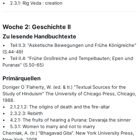
• 2.3.1: Rig Veda : creation
Woche 2: Geschichte II
Zu lesende Handbuchtexte
• Teil II.3: "Asketische Bewegungen und Frühe Königreiche"
(S.44-49)
• Teil II.4: "Frühe Großreiche und Tempelbauten; Epen und
Puranas" (S.50-65)
Primärquellen
Doniger O´Flaherty, W. (ed. & tr.) "Textual Sources for the
Study of Hinduism" The University of Chicago Press, Chicago,
1988.
• 2.1.2.1.2: The origins of death and the fire-altar
• 2.3.2.3: Rebirth
• 4.2.1: The fruits of hearing a Purana: Devaraja the sinner
• 5.3.1: Women to marry and not to marry
Cherniak, A. (tr.) "Bhagavad Gita". New York University Press,
New York, 2008