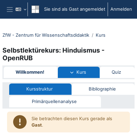
Zum Hauptinhalt
Sie sind als Gast angemeldet
Anmelden
Website-Übersicht
ZfW - Zentrum für Wissenschaftsdidaktik
Kurs
Selbstlektürekurs: Hinduismus -
OpenRUB
Abschnittsübersicht
Willkommen!
Kurs
Quiz
Kursstruktur
Bibliographie
Primärquellenanalyse
Sie betrachten diesen Kurs gerade als
Gast
.