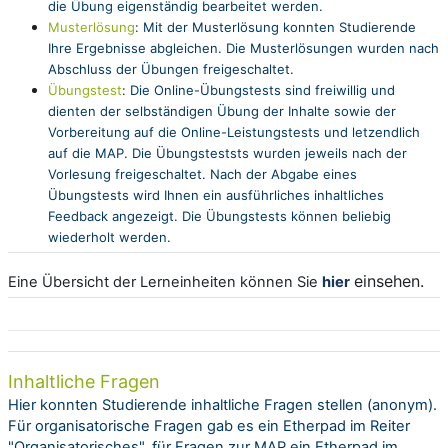
die Übung eigenständig bearbeitet werden.
Musterlösung
:
Mit der
Musterlösung
konnten Studierende
Ihre Ergebnisse abgleichen. Die Musterlösungen wurden nach
Abschluss der Übungen freigeschaltet.
Übungstest
:
Die Online-Übungstests
sind
freiwillig
und
dienten der selbständigen Übung der Inhalte sowie der
Vorbereitung auf die Online-Leistungstests und letzendlich
auf die
MAP.
Die Übungsteststs
wurden jeweils
n
ach der
Vorlesung
freigeschaltet.
Nach der Abgabe eines
Übungstests wird Ihnen ein ausführliches
inhaltliches
Feedback
angezeigt.
Die Übungstests können beliebig
wiederholt werden
.
einsehen.
Eine Übersicht der Lerneinheiten können Sie
hier
Inhaltliche Fragen
Hier konnten Studierende inhaltliche Fragen stellen (anonym).
Für organisatorische Fragen gab es ein Etherpad im Reiter
"Organisatorisches", für Fragen zur MAP ein Etherpad im