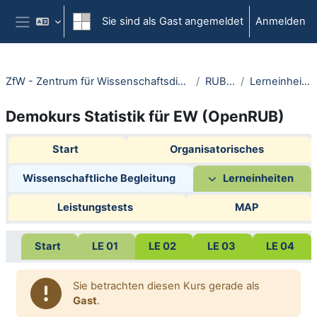
Zum Hauptinhalt
Sie sind als Gast angemeldet
Anmelden
Website-Übersicht
ZfW - Zentrum für Wissenschaftsdidaktik
RUBeL
Lerneinheiten
Demokurs Statistik für EW (OpenRUB)
Abschnittsübersicht
Start
Organisatorisches
Wissenschaftliche Begleitung
Lerneinheiten
Leistungstests
MAP
Start
LE 01
LE 02
LE 03
LE 04
Sie betrachten diesen Kurs gerade als
Gast
.