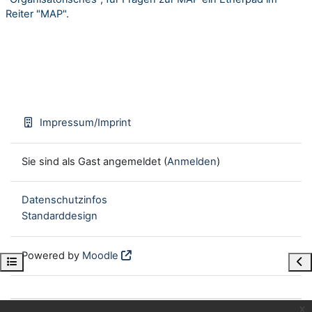
Reiter "MAP".
Impressum/Imprint
Sie sind als Gast angemeldet (
Anmelden
)
Datenschutzinfos
Standarddesign
Powered by
Moodle
Kursindex öffnen
Blo
x