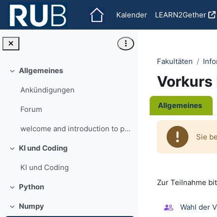
Zum Hauptinhalt
Kalender
LEARN2Gether
Fakultäten
Info
Allgemeines
Einklappen
Vorkurs
Ankündigungen
Abschnit
Allgemeines
Forum
welcome and introduction to programming
Sie b
KI und Coding
Einklappen
KI und Coding
Zur Teilnahme bi
Python
Einklappen
Numpy
Wahl der 
Einklappen