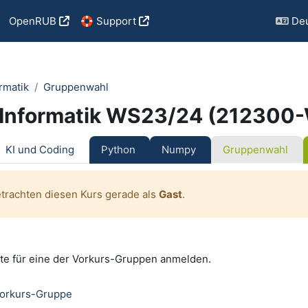
OpenRUB
🛟 Support
Deu
rmatik
Gruppenwahl
 Informatik WS23/24 (212300
tsübersicht
KI und Coding
Python
Numpy
Gruppenwahl
etrachten diesen Kurs gerade als
Gast
.
tte für eine der Vorkurs-Gruppen anmelden.
Gruppenwahl
Vorkurs-Gruppe