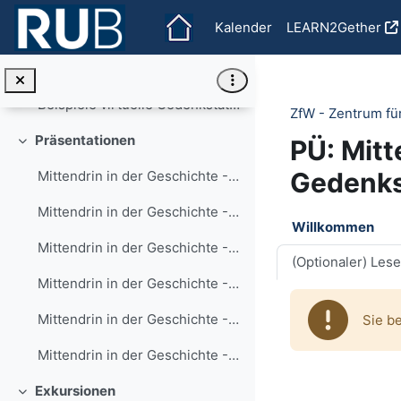
Zum Hauptinhalt
Kalender
LEARN2Gether
Analyseaufgabe Virtuelle Gedenkstätten zur 5. Sitz...
Analyse Beispiele Virtuelle Gedenkstätte_OpenRUB
Beispiele virtuelle GedenkstättenNameInstitution/O...
ZfW - Zentrum fü
Präsentationen
PÜ: Mitt
Einklappen
Gedenks
Mittendrin in der Geschichte - Sitzung 1
Mittendrin in der Geschichte - Sitzung 2
Abschnit
Willkommen
Mittendrin in der Geschichte - Sitzung 4
(Optionaler) Lese
Mittendrin in der Geschichte - Sitzung 6
Mittendrin in der Geschichte - Sitzung 7
Sie b
Mittendrin in der Geschichte - Sitzung 8
Exkursionen
Einklappen