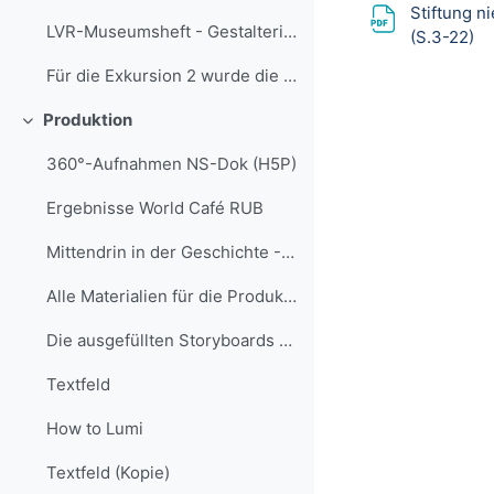
Stiftung n
LVR-Museumsheft - Gestalterische Elemente in der Ausstellung
Li
(S.3-22)
Für die Exkursion 2 wurde die Ausstellung und die ...
Produktion
Einklappen
360°-Aufnahmen NS-Dok (H5P)
Ergebnisse World Café RUB
Mittendrin in der Geschichte - Storyboard Teil 1 & 2
Alle Materialien für die Produktion wurden in eine...
Die ausgefüllten Storyboards und Lumi-Dateien wurd...
Textfeld
How to Lumi
Textfeld (Kopie)