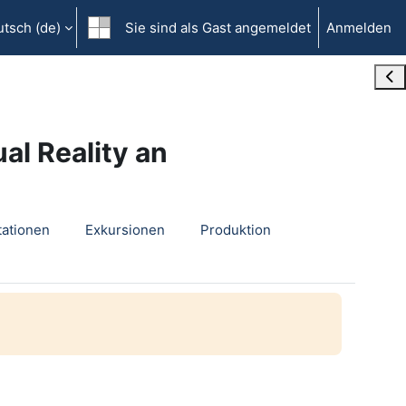
tsch ‎(de)‎
Sie sind als Gast angemeldet
Anmelden
Blo
al Reality an
tationen
Exkursionen
Produktion