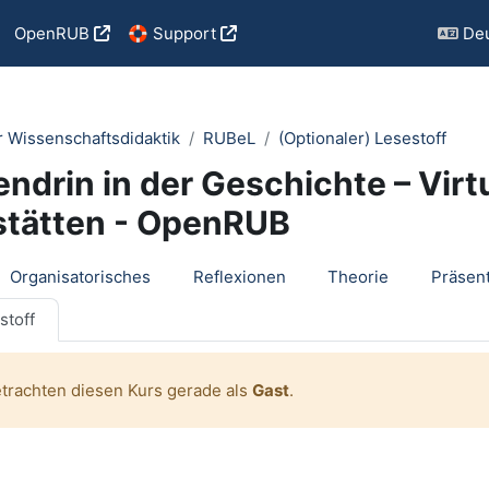
OpenRUB
🛟 Support
Deu
r Wissenschaftsdidaktik
RUBeL
(Optionaler) Lesestoff
endrin in der Geschichte – Virtu
tätten - OpenRUB
tsübersicht
Organisatorisches
Reflexionen
Theorie
Präsen
stoff
etrachten diesen Kurs gerade als
Gast
.