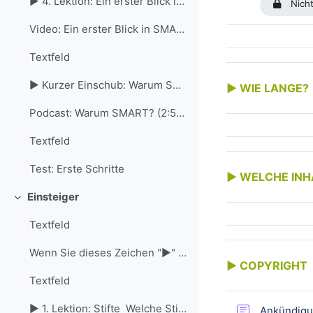
► 4. Lektion: Ein erster Blick in SMART Notebook ...
Nicht
Video: Ein erster Blick in SMART Notebook (6:33 Minuten)
Textfeld
► Kurzer Einschub: Warum SMART? In di...
► WIE LANGE?
Podcast: Warum SMART? (2:56 Minuten)
Textfeld
Test: Erste Schritte
► WELCHE INH
Einsteiger
Einklappen
Textfeld
Wenn Sie dieses Zeichen "►" sehen, dann verstecken...
► COPYRIGHT
Textfeld
► 1. Lektion: Stifte Welche Stifte g...
Ankündig