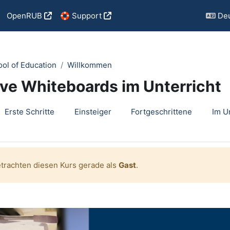
OpenRUB
🛟 Support
Deu
ool of Education
Willkommen
ive Whiteboards im Unterricht
tsübersicht
Erste Schritte
Einsteiger
Fortgeschrittene
Im U
etrachten diesen Kurs gerade als
Gast
.