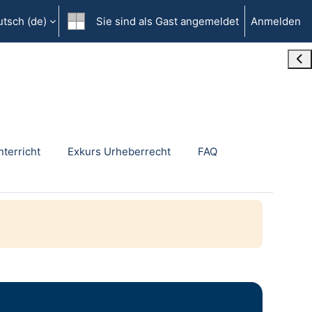
tsch ‎(de)‎
Sie sind als Gast angemeldet
Anmelden
Blo
nterricht
Exkurs Urheberrecht
FAQ