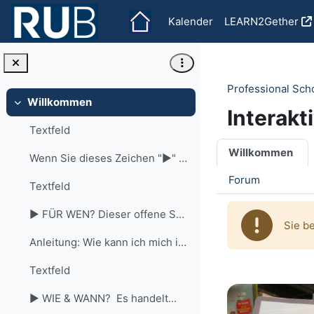
Zum Hauptinhalt
Kalender
LEARN2Gether
Professional Sch
Willkommen
Einklappen
Interakt
Textfeld
Abschnit
Willkommen
Wenn Sie dieses Zeichen "►" sehen, dann verstecken...
Forum
Textfeld
► FÜR WEN? Dieser offene Selbstlernkurs...
Sie b
Anleitung: Wie kann ich mich in diesen Kurs einschreiben?
Textfeld
► WIE & WANN? Es handelt...