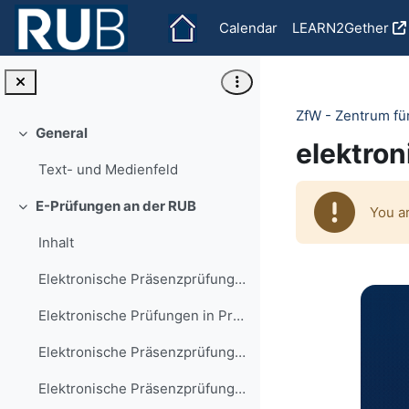
Skip to main content
Calendar
LEARN2Gether
ZfW - Zentrum fü
General
Collapse
elektro
Text- und Medienfeld
E-Prüfungen an der RUB
You a
Collapse
Inhalt
Elektronische Präsenzprüfungen
Elektronische Prüfungen in Präsenz
Elektronische Präsenzprüfungen und&nbs...
Elektronische Präsenzprüfungen und Online-Di...