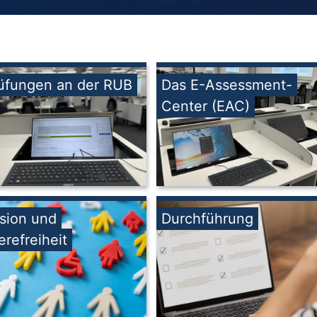
üfungen an der RUB
Das E-Assessment-
Center (EAC)
usion und
Durchführung
erefreiheit