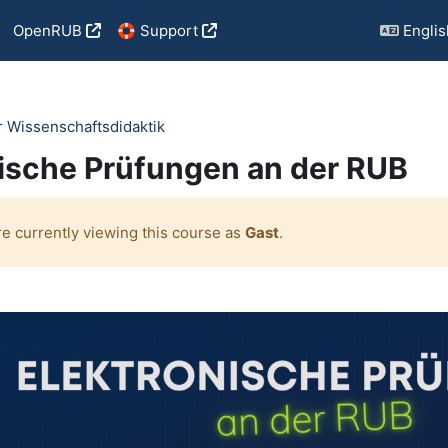
OpenRUB
🛟 Support
English
r Wissenschaftsdidaktik
nische Prüfungen an der RUB
re currently viewing this course as
Gast
.