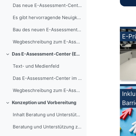
Das neue E-Assessment-Center in GAFO 04/402
Es gibt hervorragende Neuigkeiten, denn die besteh...
Bau des neuen E-Assessment-Centers in GAFO 04
E-Pr
Wegbeschreibung zum E-Assessment-Center
Das E-Assessment-Center (EAC)
Collapse
Text- und Medienfeld
Das E-Assessment-Center im Überblick 250 Prüfungsp...
Wegbeschreibung zum E-Assessment-Center
Inkl
Barri
Konzeption und Vorbereitung
Collapse
Inhalt Beratung und Unterstüt...
Beratung und Unterstützung zur Konzeption un...