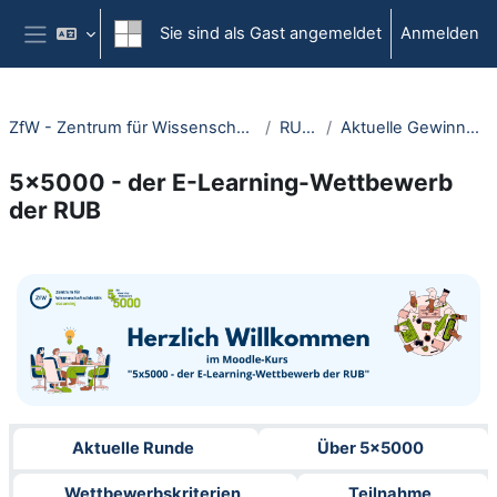
Zum Hauptinhalt
Sie sind als Gast angemeldet
Anmelden
Website-Übersicht
ZfW - Zentrum für Wissenschaftsdidaktik
RUBeL
Aktuelle Gewinner*innen
5x5000 - der E-Learning-Wettbewerb
der RUB
Abschnittsübersicht
Aktuelle Runde
Über 5x5000
Wettbewerbskriterien
Teilnahme