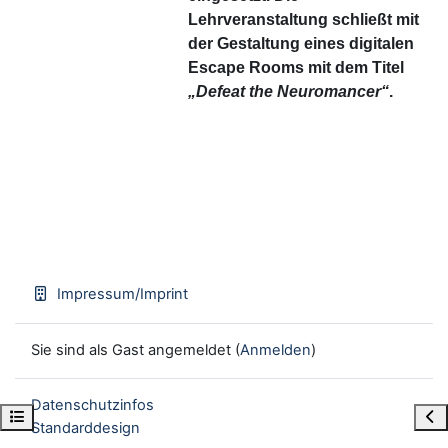
Lehrveranstaltung schließt mit
der Gestaltung eines digitalen
Escape Rooms mit dem Titel
„Defeat the Neuromancer“
.
Impressum/Imprint
Sie sind als Gast angemeldet (
Anmelden
)
Datenschutzinfos
Kursindex öffnen
Blo
Standarddesign