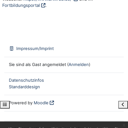
Fortbildungsportal
.
Impressum/Imprint
Sie sind als Gast angemeldet (
Anmelden
)
Datenschutzinfos
Standarddesign
Powered by
Moodle
Kursindex öffnen
Blo
x