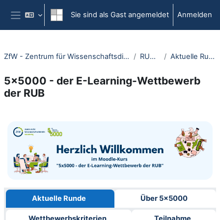
Zum Hauptinhalt
Sie sind als Gast angemeldet
Anmelden
Website-Übersicht
ZfW - Zentrum für Wissenschaftsdidaktik
RUBeL
Aktuelle Runde
5x5000 - der E-Learning-Wettbewerb
der RUB
Abschnittsübersicht
Aktuelle Runde
Über 5x5000
Wettbewerbskriterien
Teilnahme