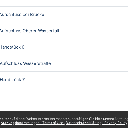
Textseite
Aufschluss bei Brücke
Textseite
Aufschluss Oberer Wasserfall
Textseite
 Handstück 6
Textseite
 Aufschluss Wasserstraße
Textseite
 Handstück 7
eiter auf dieser Webseite arbeiten möchten, bestätigen Sie bitte unsere Nutzungs
ungen / Terms of use
Datenschutzerklärung / Privacy policy
Nutzungsbestimmungen / Terms of Use
Datenschutzerklärung / Privacy Policy