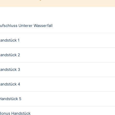
Textseite
ufschluss Unterer Wasserfall
Textseite
andstück 1
Textseite
Handstück 2
Textseite
Handstück 3
Textseite
Handstück 4
Textseite
Handstück 5
Textseite
 Bonus Handstück