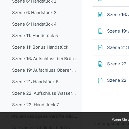
Szene 6: Handstück 2
Szene 6: Handstück 3
Szene 16: 
Szene 6: Handstück 4
Szene 19: 
Szene 11: Handstück 5
Szene 11: Bonus Handstück
Szene 21:
Szene 16: Aufschluss bei Brücke
Szene 22:
Szene 19: Aufschluss Oberer Wasserfall
Szene 22:
Szene 21: Handstück 6
Szene 22: Aufschluss Wasserstraße
Szene 22: Handstück 7
Projektbezogene Veröffentlichungen
Einklappen
Wenn Sie w
Nutzungsbestimm
An example of digital field training for a diversity- friendly (and pandemic-proof) field education in geoengineering disciplines