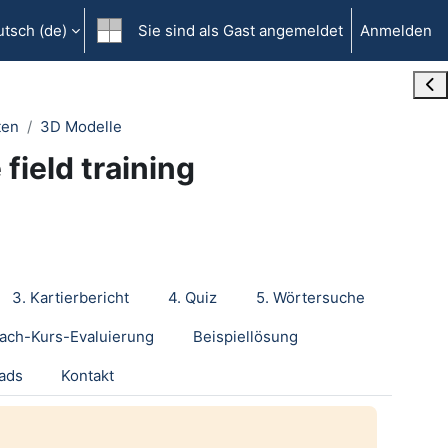
tsch ‎(de)‎
Sie sind als Gast angemeldet
Anmelden
Blo
ten
3D Modelle
 field training
3. Kartierbericht
4. Quiz
5. Wörtersuche
ach-Kurs-Evaluierung
Beispiellösung
ads
Kontakt