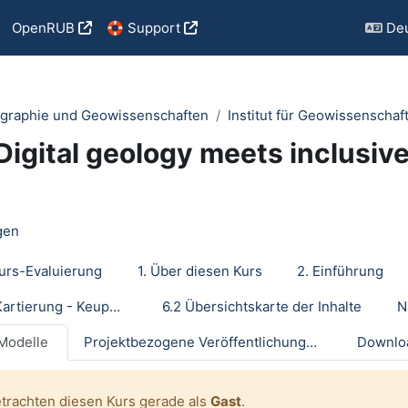
OpenRUB
🛟 Support
Deu
graphie und Geowissenschaften
Institut für Geowissenschaf
 Digital geology meets inclusive
tsübersicht
Forum/Blog
gen
urs-Evaluierung
1. Über diesen Kurs
2. Einführung
6.1 Geologische Kartierung - Keuper Nordwürttemberg
6.2 Übersichtskarte der Inhalte
N
Modelle
Projektbezogene Veröffentlichungen
Downlo
etrachten diesen Kurs gerade als
Gast
.