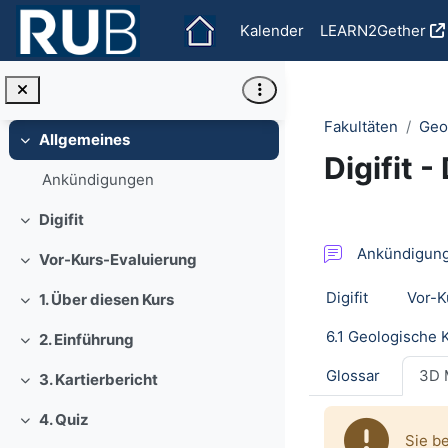
Zum Hauptinhalt
Kalender
LEARN2Gether
Fakultäten
Geo
Allgemeines
Einklappen
Digifit -
Ankündigungen
Digifit
Abschnit
Einklappen
Ankündigun
Vor-Kurs-Evaluierung
Einklappen
Digifit
Vor-K
1. Über diesen Kurs
Einklappen
2. Einführung
Einklappen
Glossar
3D 
3. Kartierbericht
Einklappen
4. Quiz
Einklappen
Sie b