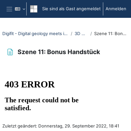
Zum Hauptinhalt
Sie sind als Gast angemeldet
Anmelden
Website-Übersicht
Digifit - Digital geology meets inclusive field training
3D Modelle
Szene 11: Bonus Handstück
Szene 11: Bonus Handstück
Abschlussbedingungen
Zuletzt geändert: Donnerstag, 29. September 2022, 18:41