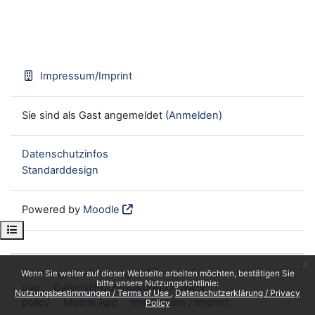
Impressum/Imprint
Sie sind als Gast angemeldet (
Anmelden
)
Datenschutzinfos
Standarddesign
Powered by
Moodle
Kursindex öffnen
x
Nutzungsbestimmungen / Terms of
Wenn Sie weiter auf dieser Webseite arbeiten möchten, bestätigen Sie
bitte unsere Nutzungsrichtlinie:
use
Datenschutzerklärung / Privacy
Nutzungsbestimmungen / Terms of Use
Datenschutzerklärung / Privacy
policy
Mobile App
Impressum / Imprint
Policy