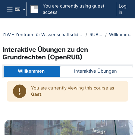
Skip to main content
You are currently using guest
Log
access
in
Side panel
ZfW - Zentrum für Wissenschaftsdidaktik
RUBeL
Willkommen
Interaktive Übungen zu den
Grundrechten (OpenRUB)
Section outline
Willkommen
Interaktive Übungen
You are currently viewing this course as
Gast
.