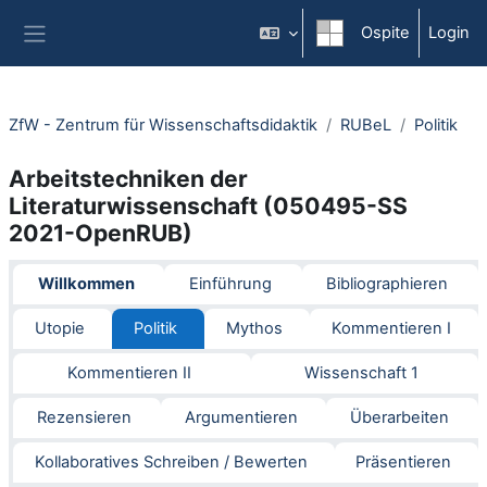
Vai al contenuto principale
Ospite
Login
Pannello laterale
ZfW - Zentrum für Wissenschaftsdidaktik
RUBeL
Politik
Arbeitstechniken der
Literaturwissenschaft (050495-SS
2021-OpenRUB)
Section outline
Willkommen
Einführung
Bibliographieren
Utopie
Politik
Mythos
Kommentieren I
Kommentieren II
Wissenschaft 1
Rezensieren
Argumentieren
Überarbeiten
Kollaboratives Schreiben / Bewerten
Präsentieren