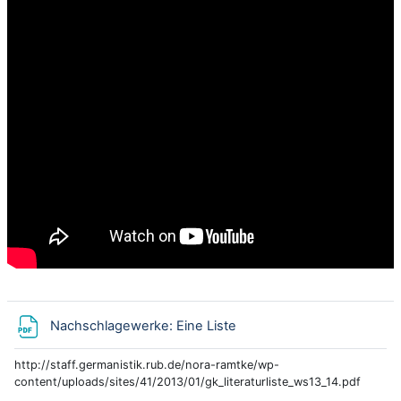
File
Nachschlagewerke: Eine Liste
http://staff.germanistik.rub.de/nora-ramtke/wp-
content/uploads/sites/41/2013/01/gk_literaturliste_ws13_14.pdf