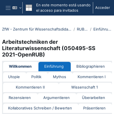
Salta al contenido principal
En este momento está usando
Acceder
el acceso para invitados
Panel lateral
ZfW - Zentrum für Wissenschaftsdidaktik
RUBeL
Einführung
Arbeitstechniken der
Literaturwissenschaft (050495-SS
2021-OpenRUB)
Section outline
Willkommen
Einführung
Bibliographieren
Utopie
Politik
Mythos
Kommentieren I
Kommentieren II
Wissenschaft 1
Rezensieren
Argumentieren
Überarbeiten
Kollaboratives Schreiben / Bewerten
Präsentieren