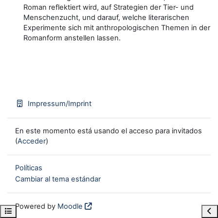
Roman reflektiert wird, auf Strategien der Tier- und
Menschenzucht, und darauf, welche literarischen
Experimente sich mit anthropologischen Themen in der
Romanform anstellen lassen.
Impressum/Imprint
En este momento está usando el acceso para invitados
(
Acceder
)
Políticas
Cambiar al tema estándar
Powered by
Moodle
Open course index
Ope