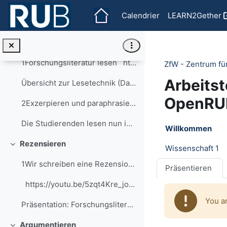
Anschließend sehen sich die Studierenden Stellenko...
Passer au contenu principal
Calendrier
LEARN2Gether
Kommentieren II
Replier
Wissenschaft 1
Replier
1Forschungsliteratur lesen https://...
ZfW - Zentrum fü
Arbeits
Übersicht zur Lesetechnik (Dagmar Schulte: Erste-Hilfe-Kasten Lesen 2016)
OpenRU
2Exzerpieren und paraphrasierenIn dieser Einheit s...
Section o
Die Studierenden lesen nun ihren Aufsatz und ...
Willkommen
Rezensieren
Wissenschaft 1
Replier
1Wir schreiben eine Rezension: Einführunggeschätzt...
Präsentieren
https://youtu.be/5zqt4Kre_jo Link...
You a
Präsentation: Forschungsliteratur
Argumentieren