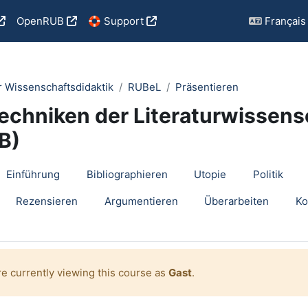
OpenRUB
🛟 Support
Français ‎(
r Wissenschaftsdidaktik
RUBeL
Präsentieren
techniken der Literaturwissen
B)
utline
Einführung
Bibliographieren
Utopie
Politik
Rezensieren
Argumentieren
Überarbeiten
Ko
re currently viewing this course as
Gast
.