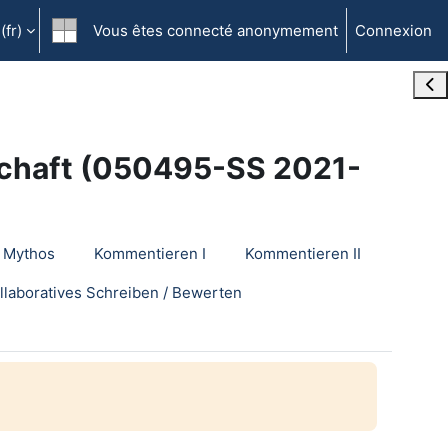
fr)‎
Vous êtes connecté anonymement
Connexion
Ope
schaft (050495-SS 2021-
Mythos
Kommentieren I
Kommentieren II
llaboratives Schreiben / Bewerten