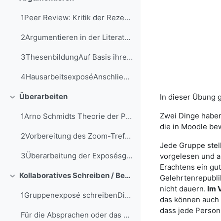
Replier
1Peer Review: Kritik der Rezensionengeschätzte Bea...
2Argumentieren in der Literaturwissenschaft&nbsp...
3ThesenbildungAuf Basis ihrer eigenen Lektürebeoba...
4HausarbeitsexposéAnschließend erhalten die Studie...
Überarbeiten
In dieser Übung g
Replier
Zwei Dinge haben
1Arno Schmidts Theorie der Prosaformengeschätzte B...
die in Moodle be
2Vorbereitung des Zoom-Treffens: Exposés der Grupp...
Jede Gruppe stell
3Überarbeitung der Exposésgeschätzte Bearbeitungsd...
vorgelesen und a
Erachtens ein gu
Kollaboratives Schreiben / Bewerten
Gelehrtenrepubli
Replier
nicht dauern.
Im V
1Gruppenexposé schreibenDie Studierenden schreiben...
das können
auch 
dass jede Person 
Für die Absprachen oder das gemeinsame Schreiben w...