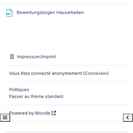
Fichier
Bewertungsbogen Hausarbeiten
Impressum/Imprint
Vous êtes connecté anonymement (
Connexion
)
Politiques
Passer au thème standard
Powered by
Moodle
Open course index
Ope