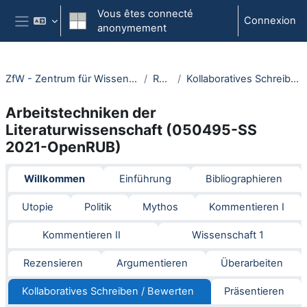
Passer au contenu principal
Vous êtes connecté
Connexion
anonymement
Panneau latéral
ZfW - Zentrum für Wissenschaftsdidaktik
RUBeL
Kollaboratives Schreiben / Bewerten
Arbeitstechniken der
Literaturwissenschaft (050495-SS
2021-OpenRUB)
Section outline
Willkommen
Einführung
Bibliographieren
Utopie
Politik
Mythos
Kommentieren I
Kommentieren II
Wissenschaft 1
Rezensieren
Argumentieren
Überarbeiten
Kollaboratives Schreiben / Bewerten
Präsentieren