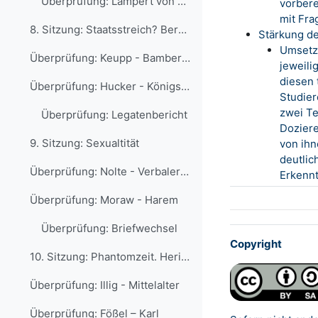
Überprüfung: Lampert von Hersfeld
vorbere
mit Fra
8. Sitzung: Staatsstreich? Bernd-Ulrich Hucker und...
Stärkung de
Umsetzu
Überprüfung: Keupp - Bamberger Mord
jeweili
diesen 
Überprüfung: Hucker - Königsmord
Studier
zwei Te
Überprüfung: Legatenbericht
Doziere
9. Sitzung: Sexualtität
von ihn
deutlic
Überprüfung: Nolte - Verbalerotik
Erkennt
Überprüfung: Moraw - Harem
Überprüfung: Briefwechsel
Copyright
10. Sitzung: Phantomzeit. Heribert Illig vs. Amali...
Überprüfung: Illig - Mittelalter
Überprüfung: Fößel – Karl