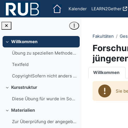
Zum Hauptinhalt
Kalender
LEARN2Gether
Fakultäten
Ges
Willkommen
Einklappen
Forschu
Übung zu speziellen Methoden und Theorien: Forschu...
jüngere
Textfeld
Abschnit
Willkommen
CopyrightSofern nicht anders angegeben, stehen all...
Kursstruktur
Einklappen
Sie b
Diese Übung für wurde im Sommersemester 2019 angeb...
Materialien
Einklappen
Zur Überprüfung der angegebenen Literatur und Quel...