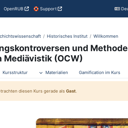
OpenRUB
🛟 Support
Deu
chichtswissenschaft
Historisches Institut
Willkommen
ngskontroversen und Methoden
n Mediävistik (OCW)
tsübersicht
Kursstruktur
Materialien
Gamification im Kurs
etrachten diesen Kurs gerade als
Gast
.