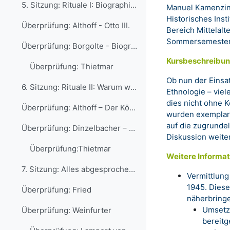
5. Sitzung: Rituale I: Biographie ohne Subjekt? Ge...
Manuel Kamenzi
Historisches Insti
Überprüfung: Althoff - Otto III.
Bereich Mittelalt
Sommersemester
Überprüfung: Borgolte - Biographie
Kursbeschreibu
Überprüfung: Thietmar
Ob nun der Einsa
6. Sitzung: Rituale II: Warum weint der König? Ger...
Ethnologie – vie
dies nicht ohne K
Überprüfung: Althoff – Der König weint
wurden exemplari
auf die zugrunde
Überprüfung: Dinzelbacher – Warum weint der König
Diskussion weite
Überprüfung:Thietmar
Weitere Informat
7. Sitzung: Alles abgesprochen? Johannes Fried vs....
Vermittlung
1945. Diese
Überprüfung: Fried
näherbring
Umsetzu
Überprüfung: Weinfurter
bereitg