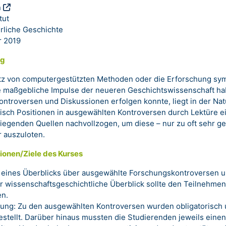
n
tut
erliche Geschichte
 2019
ng
tz von computergestützten Methoden oder die Erforschung sym
le maßgebliche Impulse der neueren Geschichtswissenschaft ha
ontroversen und Diskussionen erfolgen konnte, liegt in der Na
sch Positionen in ausgewählten Kontroversen durch Lektüre ei
liegenden Quellen nachvollzogen, um diese – nur zu oft sehr 
r auszuloten.
ionen/Ziele des Kurses
 eines Überblicks über ausgewählte Forschungskontroversen u
r wissenschaftsgeschichtliche Überblick sollte den Teilnehm
en.
ng: Zu den ausgewählten Kontroversen wurden obligatorisch u
estellt. Darüber hinaus mussten die Studierenden jeweils eine