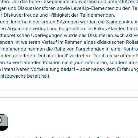
iten. Um das hohe Lesepensum motivierend und unterstützend
gen und Diskussionsforen sowie LevelUp-Elementen zu den Text
r Diskutierfreude und -fähigkeit der Teilnehmenden.
ng: Innerhalb der ersten Sitzungen wurden die Standpunkte in
gen Argumente zerlegt und besprochen. Im Fokus standen hierb
theoretischen Überlegungen wurde das Diskutieren auch aktive 
enden im weiteren Verlauf im Rahmen eines didaktischen Roll
ilnehmende nahmen die Rolle von Forschenden in einer Kontro
nden geleiteten ,Debatierduell‘ vertreten. Durch diese offen
en zu vertretenden Position nicht ,nur‘ referieren, sondern im
h intensiveren Vorbereitung bedarf – aber neben dem Erfahrun
niszuwachs bereit hält.