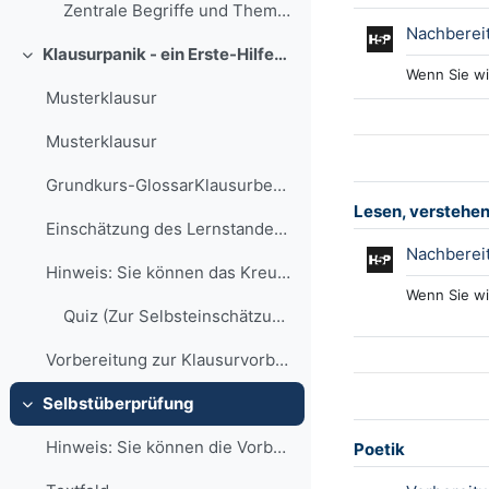
Zentrale Begriffe und Themen der Sitzung_Editionsphilologie
Nachbereit
Klausurpanik - ein Erste-Hilfe-Kasten
Einklappen
Wenn Sie wi
Musterklausur
Musterklausur
Grundkurs-GlossarKlausurbegriffe gemeinsam definie...
Lesen, verstehen,
Einschätzung des Lernstandes durch Selbsttest
Nachbereit
Hinweis: Sie können das Kreuzworträtsel und das Qu...
Wenn Sie wi
Quiz (Zur Selbsteinschätzung des Lernstandes)
Vorbereitung zur KlausurvorbereitungssitzungSchrei...
Selbstüberprüfung
Einklappen
Hinweis: Sie können die Vorbereitungsaufgaben nur ...
Poetik