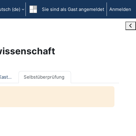
tsch ‎(de)‎
Sie sind als Gast angemeldet
Anmelden
Blo
wissenschaft
Klausurpanik - ein Erste-Hilfe-Kasten
Selbstüberprüfung