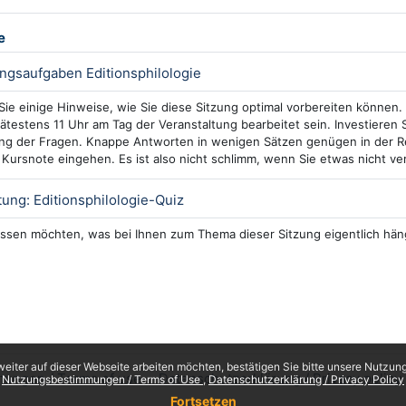
e
Test
ngsaufgaben Editionsphilologie
 Sie einige Hinweise, wie Sie diese Sitzung optimal vorbereiten können
pätestens 11 Uhr am Tag der Veranstaltung bearbeitet sein. Investieren 
g der Fragen. Knappe Antworten in wenigen Sätzen genügen in der Re
e Kursnote eingehen. Es ist also nicht schlimm, wenn Sie etwas nicht v
Interaktiver Inhalt
ung: Editionsphilologie-Quiz
ssen möchten, was bei Ihnen zum Thema dieser Sitzung eigentlich häng
eiter auf dieser Webseite arbeiten möchten, bestätigen Sie bitte unsere Nutzungs
ungen / Terms of use
Datenschutzerklärung / Privacy policy
Nutzungsbestimmungen / Terms of Use
Datenschutzerklärung / Privacy Policy
Fortsetzen