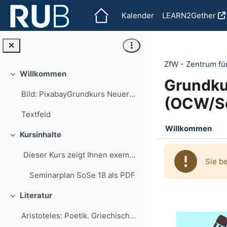
Zum Hauptinhalt
Kalender
LEARN2Gether
ZfW - Zentrum fü
Willkommen
Einklappen
Grundku
Bild: PixabayGrundkurs Neuere Deutsche Literaturwi...
(OCW/S
Textfeld
Abschnit
Willkommen
Kursinhalte
Einklappen
Dieser Kurs zeigt Ihnen exemplarisch, wie ei...
Sie b
Seminarplan SoSe 18 als PDF
Literatur
Einklappen
Aristoteles: Poetik. Griechisch/Deutsch. Übers...