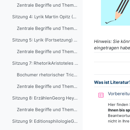
Zentrale Begriffe und Themen der Sitzung (zur Orientierunge für die Klausurvorbereitung)_Poetik
Sitzung 4: Lyrik Martin Opitz (1970): Buch ...
Zentrale Begriffe und Themen der Sitzung_Lyrik
Sitzung 5: Lyrik (Fortsetzung) / DramaLyrische Sti...
Hinweis: Sie kön
eingetragen habe
Zentrale Begriffe und Themen der Sitzung_Drama
Sitzung 7: RhetorikAristoteles (1999): Rhetorik. S...
Bochumer rhetorischer Trichter
Was ist Literatur
Zentrale Begriffe und Themen der Sitzung (zur Orientierung für die Klausurvorbereitung)_Rhetorik
Vorbereitu
Sitzung 8: ErzählenGeorg Heym (1962): Der Irre. ...
Hier finden
Zentrale Begriffe und Themen der Sitzung_Erzaehlen
Ihnen bis s
Beantwortun
Sitzung 9: EditionsphilologieGeorg Büchner (2000):...
nicht in Ihr