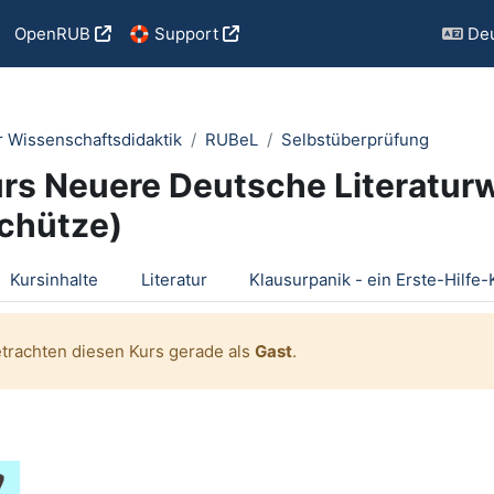
OpenRUB
🛟 Support
Deu
r Wissenschaftsdidaktik
RUBeL
Selbstüberprüfung
rs Neuere Deutsche Literatur
chütze)
tsübersicht
Kursinhalte
Literatur
etrachten diesen Kurs gerade als
Gast
.