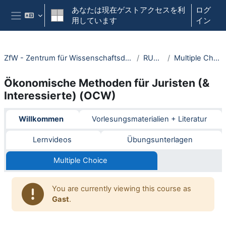
メインコンテンツへスキップする
あなたは現在ゲストアクセスを利
ログ
用しています
イン
サイドパネル
ZfW - Zentrum für Wissenschaftsdidaktik
RUBeL
Multiple Choice
Ökonomische Methoden für Juristen (&
Interessierte) (OCW)
Section outline
Willkommen
Vorlesungsmaterialien + Literatur
Lernvideos
Übungsunterlagen
Multiple Choice
You are currently viewing this course as
Gast
.