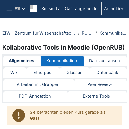
Zum Hauptinhalt
Sie sind als Gast angemeldet
Anmelden
Website-Übersicht
ZfW - Zentrum für Wissenschaftsdidaktik
RUBeL
Kommunikation
Kollaborative Tools in Moodle (OpenRUB)
Abschnittsübersicht
Allgemeines
Kommunikation
Dateiaustausch
Wiki
Etherpad
Glossar
Datenbank
Arbeiten mit Gruppen
Peer Review
PDF-Annotation
Externe Tools
Sie betrachten diesen Kurs gerade als
Gast
.