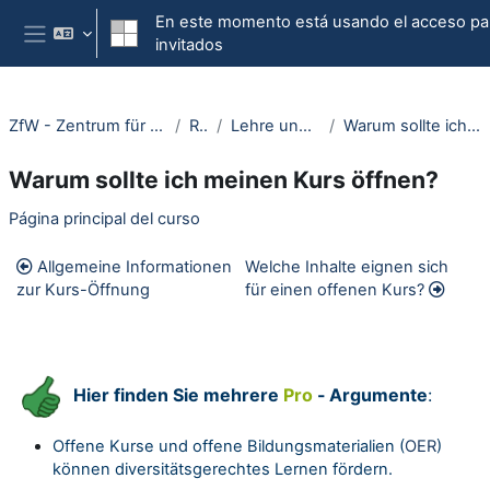
Salta al contenido principal
En este momento está usando el acceso pa
invitados
Panel lateral
ZfW - Zentrum für Wissenschaftsdidaktik
RUBeL
Lehre und Lernen öffnen
Warum sollte ich meinen Kurs öffnen?
Warum sollte ich meinen Kurs öffnen?
Section outline
Página principal del curso
Allgemeine Informationen
Welche Inhalte eignen sich
zur Kurs-Öffnung
für einen offenen Kurs?
Hier finden Sie mehrere
Pro
-
Argumente
:
Offene Kurse und offene Bildungsmaterialien (
OER
)
können diversitätsgerechtes Lernen fördern.