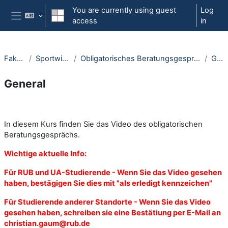
Skip to main content
You are currently using guest
Log
access
in
Side panel
Fakultäten
Sportwissenschaft
Obligatorisches Beratungsgespräch Master of Education Sport
General
General
Section outline
In diesem Kurs finden Sie das Video des obligatorischen
Beratungsgesprächs.
Wichtige aktuelle Info:
Für RUB und UA-Studierende - Wenn Sie das Video gesehen
haben, bestägigen Sie dies mit "als erledigt kennzeichen"
Für Studierende anderer Standorte - Wenn Sie das Video
gesehen haben, schreiben sie eine Bestätiung per E-Mail an
christian.gaum@rub.de