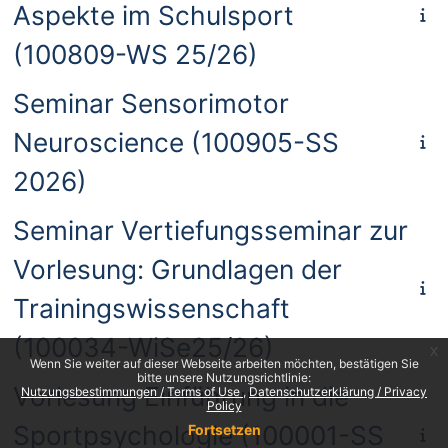
Aspekte im Schulsport
(100809-WS 25/26)
Seminar Sensorimotor
Neuroscience (100905-SS
2026)
Seminar Vertiefungsseminar zur
Vorlesung: Grundlagen der
Trainingswissenschaft
(100034-WiSe25/26)
x
Wenn Sie weiter auf dieser Webseite arbeiten möchten, bestätigen Sie
bitte unsere Nutzungsrichtlinie:
Vorlesung Einführung in die
Nutzungsbestimmungen / Terms of Use
Datenschutzerklärung / Privacy
Policy
Sportpsychologie (100001-SS
Fortsetzen