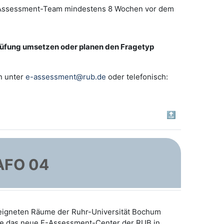
-Assessment-Team mindestens 8 Wochen vor dem
Prüfung umsetzen oder planen den Fragetyp
n unter
e-assessment@rub.de
oder telefonisch:
🔝
AFO 04
eeigneten Räume der Ruhr-Universität Bochum
e das neue E-Assessment-Center der RUB in