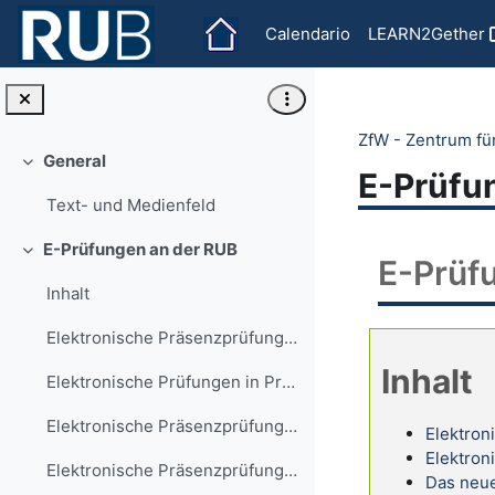
Vai al contenuto principale
Calendario
LEARN2Gether
ZfW - Zentrum fü
General
Minimizza
E-Prüfu
Text- und Medienfeld
E-Prüfungen an der RUB
Minimizza
E-Prüf
Inhalt
Elektronische Präsenzprüfungen
Inhalt
Elektronische Prüfungen in Präsenz
Elektronische Präsenzprüfungen und&nbs...
Elektron
Elektron
Elektronische Präsenzprüfungen und Online-Di...
Das neu