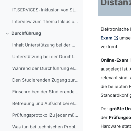
Distan
IT.SERVICES: Inklusion von Studierenden mit Behinderung
Interview zum Thema Inklusion bei elektronischen Prüfungen
Elektronische
Durchführung
Minimizza
Exam
umset
Inhalt Unterstützung bei der ...
vertraut.
Unterstützung bei der Durchführung von elekt...
Online-Exam
i
Während der Durchführung elektronischer Prüfungen ...
ausgelegt ist.
relevant sind.
Den Studierenden Zugang zur Prüfung ermöglic...
die beliebten
Einschreiben der Studierenden in einen Moodle-Kurs...
Standardkonfig
Betreuung und Aufsicht bei elektronischen Pr...
Der
größte Un
PrüfungsprotokollZu jeder mündlichen und zu...
der
Prüfungso
Hardware statt
Was tun bei technischen Problemen in der Prü...