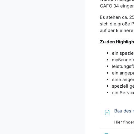
GAFO 04 eingeri
Es stehen ca. 2
sich die große P
auf der kleiner
Zu den Highlig
ein spezie
maßangefe
leistungsf
ein angep
eine ange
speziell 
ein Servic
Bau des 
Hier finde