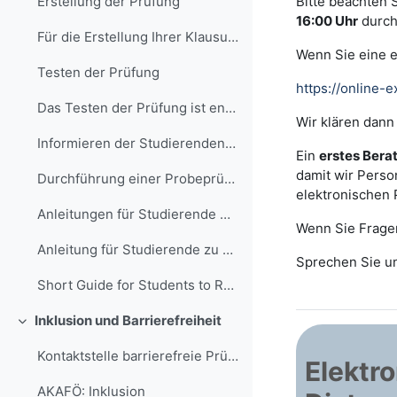
Bitte beachten 
Erstellung der Prüfung
16:00 Uhr
durch
Für die Erstellung Ihrer Klausur bietet Ih...
Wenn Sie eine e
Testen der Prüfung
https://online
Das Testen der Prüfung ist entscheidend, um ...
Wir klären dann
Informieren der Studierenden über Prüfungsor...
Ein
erstes Ber
damit wir Perso
Durchführung einer ProbeprüfungDie Studieren...
elektronischen 
Anleitungen für Studierende Wir h...
Wenn Sie Fragen
Anleitung für Studierende zu Online-Fernprüfungen (PDF)
Sprechen Sie un
Short Guide for Students to Remote Online-Exams (PDF)
Inklusion und Barrierefreiheit
Minimizza
Kontaktstelle barrierefreie Prüfungen (KoBaP)
Elektr
AKAFÖ: Inklusion