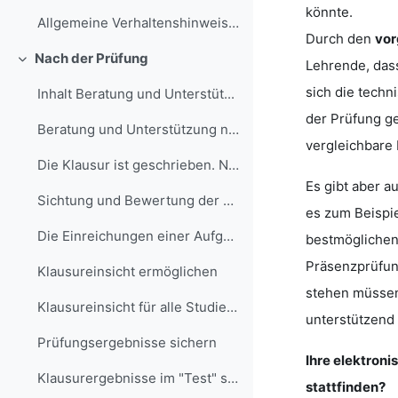
könnte.
Allgemeine Verhaltenshinweise Störung...
Durch den
vor
Nach der Prüfung
Lehrende, dass
Minimizza
sich die tech
Inhalt Beratung und Unterstüt...
der Prüfung g
Beratung und Unterstützung nach der Prüfung ...
vergleichbare
Die Klausur ist geschrieben. Nun müssen die Einrei...
Es gibt aber a
Sichtung und Bewertung der Prüfungsergebniss...
es zum Beispie
Die Einreichungen einer Aufgabe einsehen und bewer...
bestmöglichen
Präsenzprüfun
Klausureinsicht ermöglichen
stehen müssen.
Klausureinsicht für alle Studierenden in eine...
unterstützend 
Prüfungsergebnisse sichern
Ihre elektron
Klausurergebnisse im "Test" sichern Um die Klau...
stattfinden?