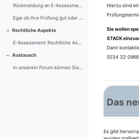
Hierzu sind e
Rückmeldung an E-Assessment-Team
Prüfungstermi
Egal ob Ihre Prüfung gut oder schlecht gelau...
Sie wollen sp
Rechtliche Aspekte
Minimizza
STACK einzus
E-Assessment: Rechtliche Aspekte
Dann kontakti
Austausch
0234 32-2966
Minimizza
In unserem Forum können Sie Ihre Fragen stellen un...
Das ne
Es gibt hervor
wurden maßgebl