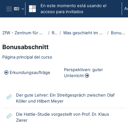
Salta al contenido principal
En este momento está usando el
A
acceso para invitados
Panel lateral
ZfW - Zentrum für Wissenschaftsdidaktik
RUBeL
Was geschieht im Unterricht - Open RUB
Bonusabschnitt
Bonusabschnitt
Section outline
Página principal del curso
Perspektiven: guter
Erkundungsaufträge
Unterricht
Der gute Lehrer: Ein Streitgespräch zwischen Olaf
URL
Köller und Hilbert Meyer
Die Hattie-Studie vorgestellt von Prof. Dr. Klaus
URL
Zierer