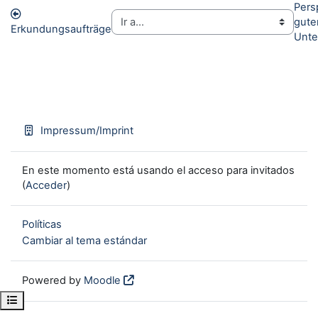
Pers
gute
Erkundungsaufträge
Unte
Impressum/Imprint
En este momento está usando el acceso para invitados
(
Acceder
)
Políticas
Cambiar al tema estándar
Powered by
Moodle
Open course index