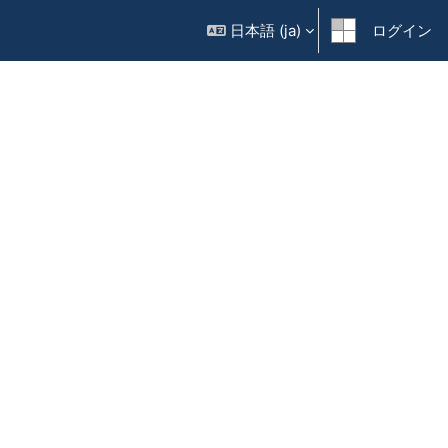
日本語 ‎(ja)‎
ログイン