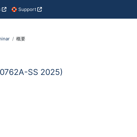
B
🛟 Support
minar
概要
50762A-SS 2025)