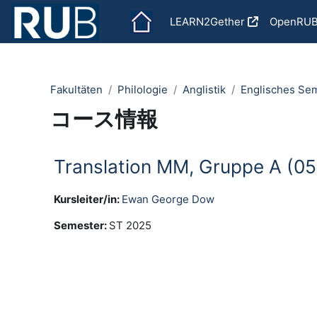
メインコンテンツへスキップする
LEARN2Gether
OpenRU
Fakultäten
Philologie
Anglistik
Englisches Se
コース情報
Translation MM, Gruppe A (0
Kursleiter/in:
Ewan George Dow
Semester
:
ST 2025