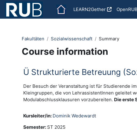
Skip to main content
LEARN2Gether
OpenRU
Fakultäten
Sozialwissenschaft
Summary
Course information
Ü Strukturierte Betreuung (Soz,
Der Besuch der Veranstaltung ist für Studierende im 
Kleingruppen, die von LehrassistentInnen geleitet we
Modulabschlussklausuren vorzubereiten.
Die erste 
Kursleiter/in:
Dominik Wedewardt
Semester
:
ST 2025