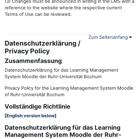
(3) Changes must be announced in writing in the LMS with a
reference to the website where the respective current
Terms of Use can be reviewed.
Zum Seitenanfang
Datenschutzerklärung /
Privacy Policy
Zusammenfassung
Datenschutzerklärung für das Learning Management
System Moodle der Ruhr-Universität Bochum
Privacy Policy for the
L
earning
M
anagement
S
ystem Moodle
of Ruhr
-
Universit
ät Bochum
Vollständige Richtlinie
[
English version below
]
Datenschutzerklärung für das Learning
Management System Moodle der Ruhr-