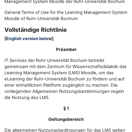
Management System Moodle der Ruhr-Universität Bochum
General Terms of Use for the
L
earning
M
anagement
S
ystem
Moodle of Ruhr
-
Universit
ät Bochum
Vollständige Richtlinie
[
English version below
]
Präambel
IT.Services der Ruhr-Universität Bochum betreibt
gemeinsam mit dem Zentrum für Wissenschaftsdidaktik das
Learning Management System (LMS) Moodle, um das
eLearning der Ruhr-Universität Bochum zu fördern und auf
einer einheitlichen Plattform zugänglich zu machen. Die
vorliegenden Allgemeinen Nutzungsbestimmungen regeln
die Nutzung des LMS.
§ 1
Geltungsbereich
Die allgemeinen Nutzungsbedingungen für das LMS gelten