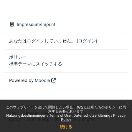
Impressum/Imprint
あなたはログインしていません。 (
ログイン
)
ポリシー
標準テーマにスイッチする
Powered by
Moodle
x
Nutzungsbestimmungen / Terms of
このウェブサイトを続けて閲覧したい場合、あなたは私たちのポリシーに同
意する必要があります:
use
Datenschutzerklärung / Privacy
Nutzungsbestimmungen / Terms of Use
Datenschutzerklärung / Privacy
policy
Mobile App
Impressum / Imprint
Policy
続ける