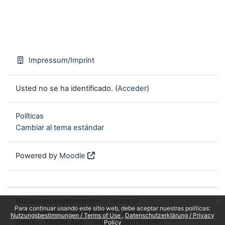
Impressum/Imprint
Usted no se ha identificado. (
Acceder
)
Políticas
Cambiar al tema estándar
Powered by
Moodle
Nutzungsbestimmungen / Terms of
x
Para continuar usando este sitio web, debe aceptar nuestras políticas:
use
Datenschutzerklärung / Privacy
Nutzungsbestimmungen / Terms of Use
Datenschutzerklärung / Privacy
policy
Mobile App
Impressum / Imprint
Policy