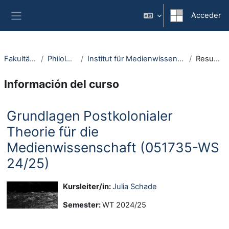
Salta al contenido principal
Acceder
Panel lateral
Fakultäten
Philologie
Institut für Medienwissenschaft
Resumen
Información del curso
Grundlagen Postkolonialer
Theorie für die
Medienwissenschaft (051735-WS
24/25)
Kursleiter/in:
Julia Schade
Semester
:
WT 2024/25