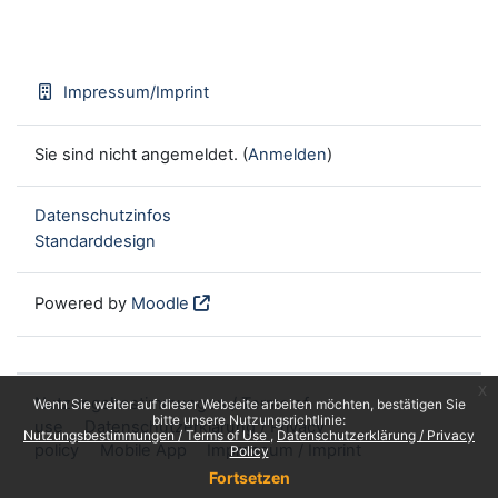
Impressum/Imprint
Sie sind nicht angemeldet. (
Anmelden
)
Datenschutzinfos
Standarddesign
Powered by
Moodle
x
Nutzungsbestimmungen / Terms of
Wenn Sie weiter auf dieser Webseite arbeiten möchten, bestätigen Sie
bitte unsere Nutzungsrichtlinie:
use
Datenschutzerklärung / Privacy
Nutzungsbestimmungen / Terms of Use
Datenschutzerklärung / Privacy
policy
Mobile App
Impressum / Imprint
Policy
Fortsetzen