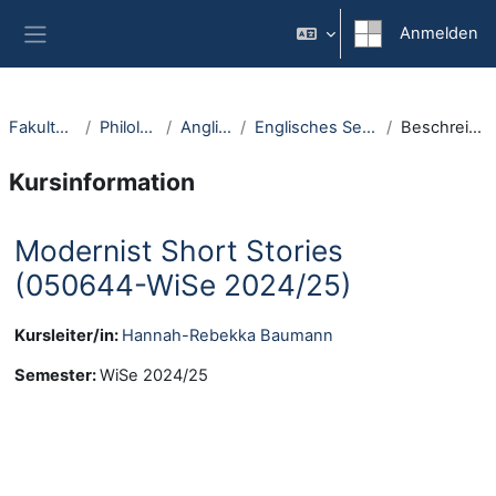
Zum Hauptinhalt
Anmelden
Website-Übersicht
Fakultäten
Philologie
Anglistik
Englisches Seminar
Beschreibung
Kursinformation
Modernist Short Stories
(050644-WiSe 2024/25)
Kursleiter/in:
Hannah-Rebekka Baumann
Semester
:
WiSe 2024/25