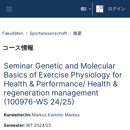
メインコンテンツへスキップする
ログイン
サイドパネル
Fakultäten
Sportwissenschaft
概要
コース情報
Seminar Genetic and Molecular
Basics of Exercise Physiology for
Health & Performance/ Health &
regeneration management
(100976-WS 24/25)
Kursleiter/in:
Markus Karlotto Marées
Semester
:
WT 2024/25