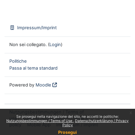
Impressum/Imprint
Non sei collegato. (
Login
)
Politiche
Passa al tema standard
Powered by
Moodle
Nutzungsbestimmungen / Terms of
x
Se prosegui nella navigazione del sito, ne accetti le politiche:
use
Datenschutzerklärung / Privacy
Nutzungsbestimmungen / Terms of Use
Datenschutzerklärung / Privacy
policy
Mobile App
Impressum / Imprint
Policy
Prosegui