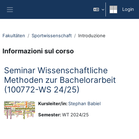
Vai al contenuto principale
Login
Pannello laterale
Fakultäten
Sportwissenschaft
Introduzione
Informazioni sul corso
Seminar Wissenschaftliche
Methoden zur Bachelorarbeit
(100772-WS 24/25)
Kursleiter/in:
Stephan Babiel
Semester
:
WT 2024/25