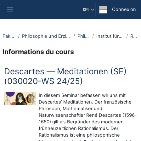
Passer au contenu principal
Connexion
Panneau latéral
Fakultäten
Philosophie und Erziehungswissenschaft
Philosophie
Institut für Philosophie I
Résumé
Informations du cours
Descartes — Meditationen (SE)
(030020-WS 24/25)
In diesem Seminar befassen wir uns mit
Descartes’ Meditationen. Der französische
Philosoph, Mathematiker und
Naturwissenschaftler René Descartes (1596-
1650) gilt als Begründer des modernen
frühneuzeitlichen Rationalismus. Der
Rationalismus ist eine philosophische