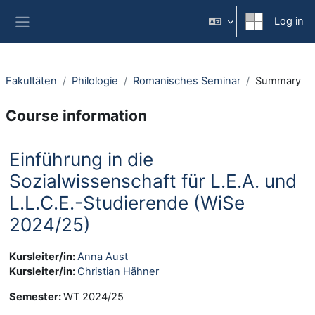
Skip to main content
Log in
Side panel
Fakultäten
Philologie
Romanisches Seminar
Summary
Course information
Einführung in die
Sozialwissenschaft für L.E.A. und
L.L.C.E.-Studierende (WiSe
2024/25)
Kursleiter/in:
Anna Aust
Kursleiter/in:
Christian Hähner
Semester
:
WT 2024/25