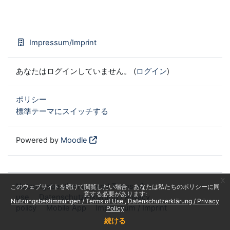
Impressum/Imprint
あなたはログインしていません。 (
ログイン
)
ポリシー
標準テーマにスイッチする
Powered by
Moodle
x
Nutzungsbestimmungen / Terms of
このウェブサイトを続けて閲覧したい場合、あなたは私たちのポリシーに同
意する必要があります:
use
Datenschutzerklärung / Privacy
Nutzungsbestimmungen / Terms of Use
Datenschutzerklärung / Privacy
policy
Mobile App
Impressum / Imprint
Policy
続ける