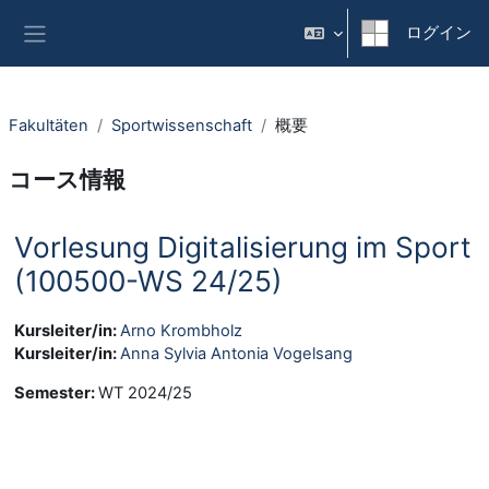
メインコンテンツへスキップする
ログイン
サイドパネル
Fakultäten
Sportwissenschaft
概要
コース情報
Vorlesung Digitalisierung im Sport
(100500-WS 24/25)
Kursleiter/in:
Arno Krombholz
Kursleiter/in:
Anna Sylvia Antonia Vogelsang
Semester
:
WT 2024/25