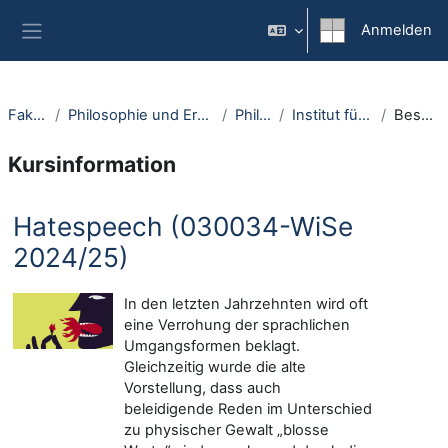
Zum Hauptinhalt
Anmelden
Website-Übersicht
Fakultäten
Philosophie und Erziehungswissenschaft
Philosophie
Institut für Philosophie I
Beschreibung
Kursinformation
Hatespeech (030034-WiSe
2024/25)
In den letzten Jahrzehnten wird oft
eine Verrohung der sprachlichen
Umgangsformen beklagt.
Gleichzeitig wurde die alte
Vorstellung, dass auch
beleidigende Reden im Unterschied
zu physischer Gewalt „blosse