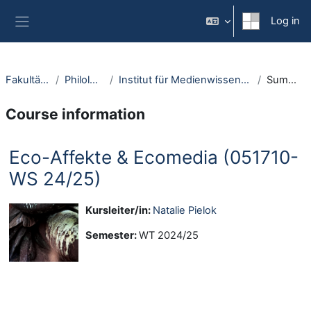
Skip to main content
Log in
Side panel
Fakultäten
Philologie
Institut für Medienwissenschaft
Summary
Course information
Eco-Affekte & Ecomedia (051710-
WS 24/25)
Kursleiter/in:
Natalie Pielok
Semester
:
WT 2024/25