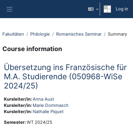
Skip to main content
Log in
Side panel
Fakultäten
Philologie
Romanisches Seminar
Summary
Course information
Übersetzung ins Französische für
M.A. Studierende (050968-WiSe
2024/25)
Kursleiter/in:
Anna Aust
Kursleiter/in:
Marie Dommasch
Kursleiter/in:
Nathalie Piquet
Semester
:
WT 2024/25