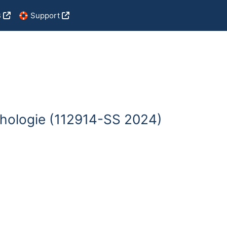
B
🛟 Support
chologie (112914-SS 2024)