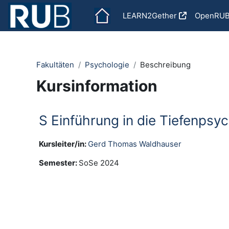
Zum Hauptinhalt
LEARN2Gether
OpenRU
Fakultäten
Psychologie
Beschreibung
Kursinformation
S Einführung in die Tiefenpsy
Kursleiter/in:
Gerd Thomas Waldhauser
Semester
:
SoSe 2024