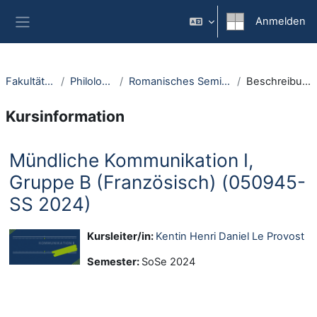
Zum Hauptinhalt
Anmelden
Website-Übersicht
Fakultäten
Philologie
Romanisches Seminar
Beschreibung
Kursinformation
Mündliche Kommunikation I,
Gruppe B (Französisch) (050945-
SS 2024)
Kursleiter/in:
Kentin Henri Daniel Le Provost
Semester
:
SoSe 2024