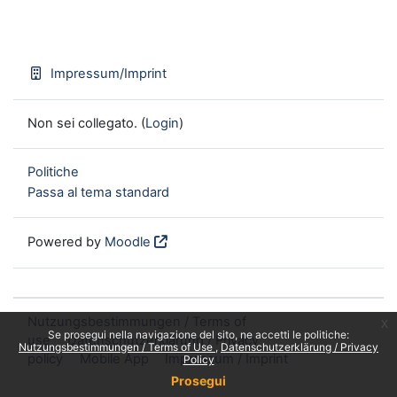
Impressum/Imprint
Non sei collegato. (
Login
)
Politiche
Passa al tema standard
Powered by
Moodle
Nutzungsbestimmungen / Terms of
x
Se prosegui nella navigazione del sito, ne accetti le politiche:
use
Datenschutzerklärung / Privacy
Nutzungsbestimmungen / Terms of Use
Datenschutzerklärung / Privacy
policy
Mobile App
Impressum / Imprint
Policy
Prosegui