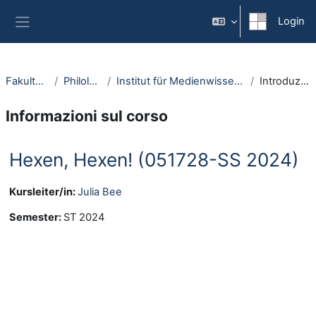
Vai al contenuto principale
Login
Pannello laterale
Fakultäten
Philologie
Institut für Medienwissenschaft
Introduzione
Informazioni sul corso
Hexen, Hexen! (051728-SS 2024)
Kursleiter/in:
Julia Bee
Semester
:
ST 2024