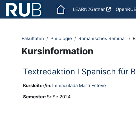
Zum Hauptinhalt
LEARN2Gether
OpenRU
Fakultäten
Philologie
Romanisches Seminar
B
Kursinformation
Textredaktion I Spanisch für
Kursleiter/in:
Immaculada Marti Esteve
Semester
:
SoSe 2024