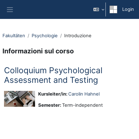
Vai al contenuto principale
Login
Pannello laterale
Fakultäten
Psychologie
Introduzione
Informazioni sul corso
Colloquium Psychological
Assessment and Testing
Kursleiter/in:
Carolin Hahnel
Semester
:
Term-independent