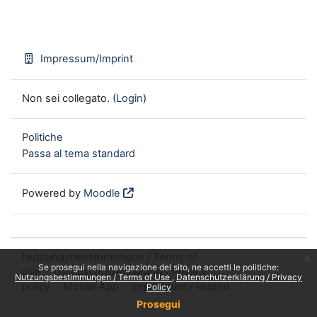
Impressum/Imprint
Non sei collegato. (
Login
)
Politiche
Passa al tema standard
Powered by
Moodle
Nutzungsbestimmungen / Terms of
x
Se prosegui nella navigazione del sito, ne accetti le politiche:
use
Datenschutzerklärung / Privacy
Nutzungsbestimmungen / Terms of Use
Datenschutzerklärung / Privacy
policy
Mobile App
Impressum / Imprint
Policy
Prosegui