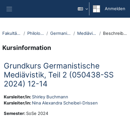
Zum Hauptinhalt
Anmelden
Website-Übersicht
Fakultäten
Philologie
Germanistik
Mediävistik
Beschreibung
Kursinformation
Grundkurs Germanistische
Mediävistik, Teil 2 (050438-SS
2024) 12-14
Kursleiter/in:
Shirley Buchmann
Kursleiter/in:
Nina Alexandra Scheibel-Drissen
Semester
:
SoSe 2024