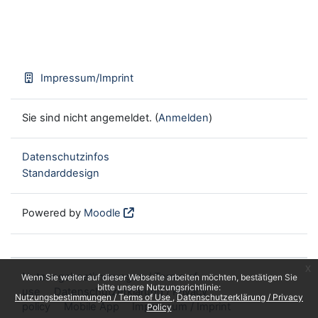
Impressum/Imprint
Sie sind nicht angemeldet. (
Anmelden
)
Datenschutzinfos
Standarddesign
Powered by
Moodle
x
Nutzungsbestimmungen / Terms of
Wenn Sie weiter auf dieser Webseite arbeiten möchten, bestätigen Sie
bitte unsere Nutzungsrichtlinie:
use
Datenschutzerklärung / Privacy
Nutzungsbestimmungen / Terms of Use
Datenschutzerklärung / Privacy
policy
Mobile App
Impressum / Imprint
Policy