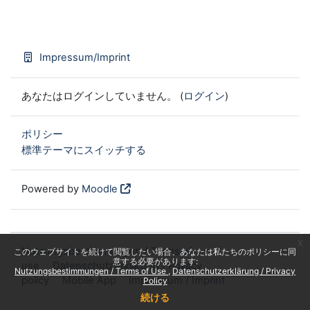
Impressum/Imprint
あなたはログインしていません。 (
ログイン
)
ポリシー
標準テーマにスイッチする
Powered by
Moodle
x
Nutzungsbestimmungen / Terms of
このウェブサイトを続けて閲覧したい場合、あなたは私たちのポリシーに同
意する必要があります:
use
Datenschutzerklärung / Privacy
Nutzungsbestimmungen / Terms of Use
Datenschutzerklärung / Privacy
policy
Mobile App
Impressum / Imprint
Policy
続ける