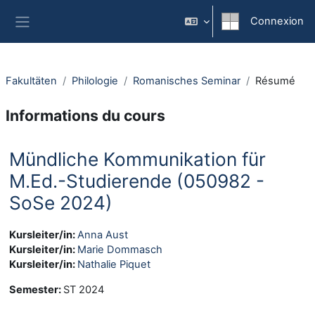
Passer au contenu principal
Connexion
Panneau latéral
Fakultäten
Philologie
Romanisches Seminar
Résumé
Informations du cours
Mündliche Kommunikation für
M.Ed.-Studierende (050982 -
SoSe 2024)
Kursleiter/in:
Anna Aust
Kursleiter/in:
Marie Dommasch
Kursleiter/in:
Nathalie Piquet
Semester
:
ST 2024