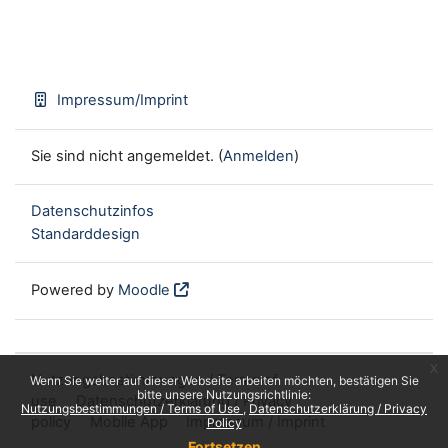
Impressum/Imprint
Sie sind nicht angemeldet. (
Anmelden
)
Datenschutzinfos
Standarddesign
Powered by
Moodle
x
Nutzungsbestimmungen / Terms of
Wenn Sie weiter auf dieser Webseite arbeiten möchten, bestätigen Sie
bitte unsere Nutzungsrichtlinie:
use
Datenschutzerklärung / Privacy
Nutzungsbestimmungen / Terms of Use
Datenschutzerklärung / Privacy
policy
Mobile App
Impressum / Imprint
Policy
Fortsetzen