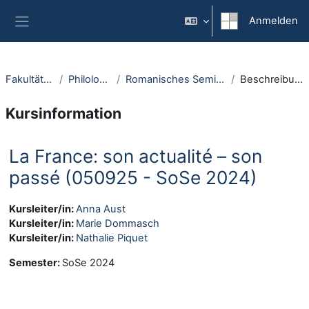
Zum Hauptinhalt
Anmelden
Website-Übersicht
Fakultäten
Philologie
Romanisches Seminar
Beschreibung
Kursinformation
La France: son actualité – son
passé (050925 - SoSe 2024)
Kursleiter/in:
Anna Aust
Kursleiter/in:
Marie Dommasch
Kursleiter/in:
Nathalie Piquet
Semester
:
SoSe 2024